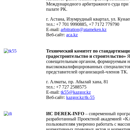
Международного арбитражного суда при
палате РК.
г. Астана, Изумрудный квартал, ул. Кунаева
тел.: +7 701 9990885, +7 7172 779790
E-mail:
a
rbitration@atameken.kz
Веб-сайт:
aca.kz
Технический комитет по стандартизаци
градостроительство и строительство»
Я
совещательным органом, формируемым на
высококвалифицированных специалистов
представителей организаций-членов ТК.
г. Алматы, пр. Абылай хана, 81
тел.: +7 727 2588575
E-mail:
tk55@kazgor.kz
Веб-сайт:
kazgor.kz/tk-55
ИС DEREK-INFO
– современный прогр
разработанный Проектной академией «
пользователям уверенно работать с масс
нормативных правовых актов и нормати