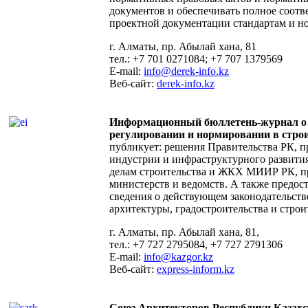
документов и обеспечивать полное соотв
проектной документации стандартам и н
г. Алматы, пр. Абылай хана, 81
тел.: +7 701 0271084; +7 707 1379569
E-mail:
info@derek-info.kz
Веб-сайт:
derek-info.kz
Информационный бюллетень-журнал о
регулировании и нормировании в стро
публикует: решения Правительства РК, 
индустрии и инфраструктурного развити
делам строительства и ЖКХ МИИР РК, п
министерств и ведомств. А также предос
сведения о действующем законодательств
архитектуры, градостроительства и строи
г. Алматы, пр. Абылай хана, 81,
тел.: +7 727 2795084, +7 727 2791306
E-mail:
info@kazgor.kz
Веб-сайт:
express-inform.kz
Союз Архитекторов Республики Казахс